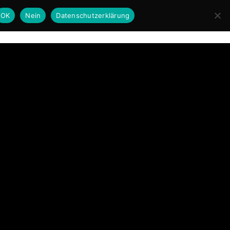
OK
Nein
Datenschutzerklärung
book
Schauspiel
Moderation
Musik
Kontakt