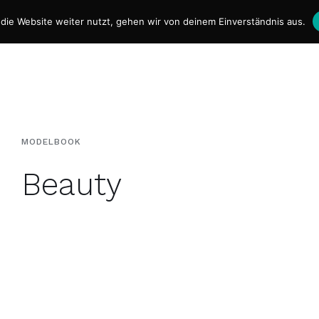
die Website weiter nutzt, gehen wir von deinem Einverständnis aus.
Über mich
Referenzen
Model
MODELBOOK
Beauty